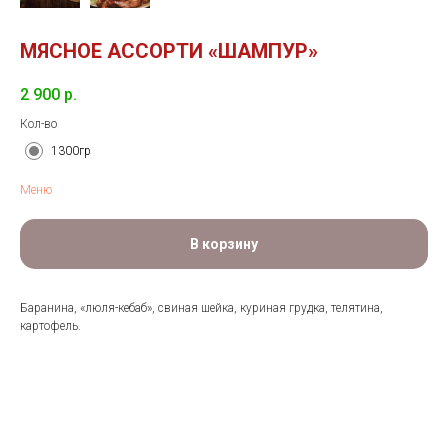
МЯСНОЕ АССОРТИ «ШАМПУР»
2 900
р.
Кол-во
1300гр
Меню
В корзину
Баранина, «люля-кебаб», свиная шейка, куриная грудка, телятина,
картофель.